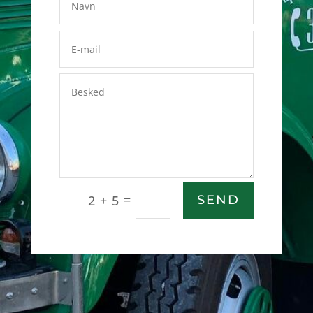
=
2 + 5
SEND