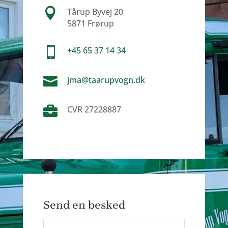

Tårup Byvej 20
5871 Frørup

+45 65 37 14 34

jma@taarupvogn.dk

CVR 27228887
Send en besked