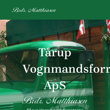
Tårup
Vognmandsforr
ApS